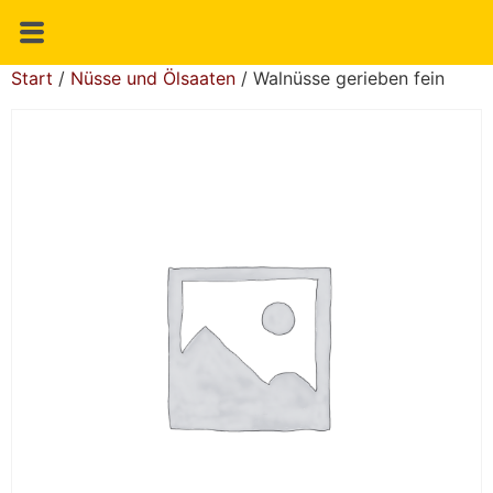
Start
/
Nüsse und Ölsaaten
/ Walnüsse gerieben fein