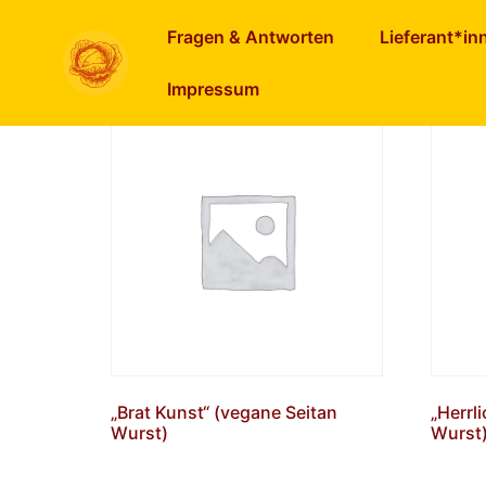
Start
/ Produkte
Fragen & Antworten
Lieferant*in
Ergebnisse 1 – 16 von 758 werden angezeigt
Impressum
„Brat Kunst“ (vegane Seitan
„Herrli
Wurst)
Wurst