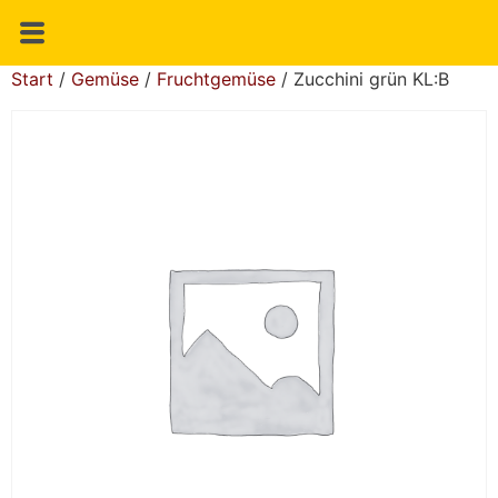
Start
/
Gemüse
/
Fruchtgemüse
/ Zucchini grün KL:B