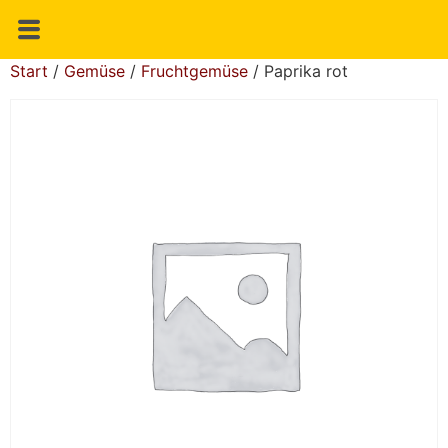
Start
/
Gemüse
/
Fruchtgemüse
/ Paprika rot