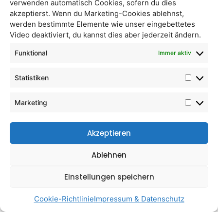
verwenden automatisch Cookies, sofern du dies
akzeptierst. Wenn du Marketing-Cookies ablehnst,
werden bestimmte Elemente wie unser eingebettetes
Video deaktiviert, du kannst dies aber jederzeit ändern.
Äpfel Topaz
Birnen Novembra (Xenia)
Funktional
Immer aktiv
Statistiken
Marketing
Akzeptieren
Ablehnen
Einstellungen speichern
Himbeeren
Äpfel Red Elstar
Cookie-Richtlinie
Impressum & Datenschutz