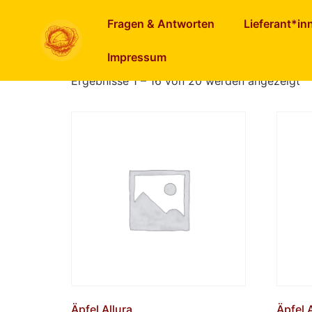
Start
/ Obst
Fragen & Antworten
Lieferant*in
Obst
Impressum
Ergebnisse 1 – 16 von 20 werden angezeigt
Äpfel Allura
Äpfel 