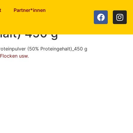
t
Partner*innen
inpulver (50%
alt) 450 g
oteinpulver (50% Proteingehalt)_450 g
 Flocken usw.