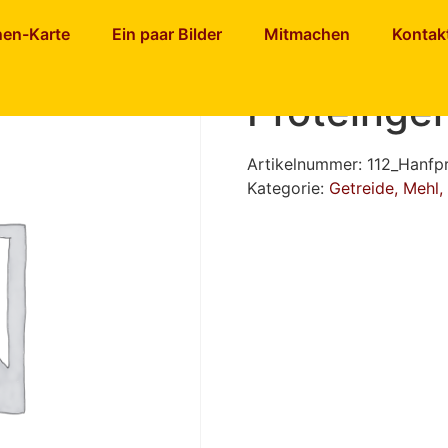
teinpulver (50% Proteingehalt) 450 g
nen-Karte
Ein paar Bilder
Mitmachen
Kontak
Hanfprote
Proteingeh
Artikelnummer:
112_Hanfpr
Kategorie:
Getreide, Mehl,