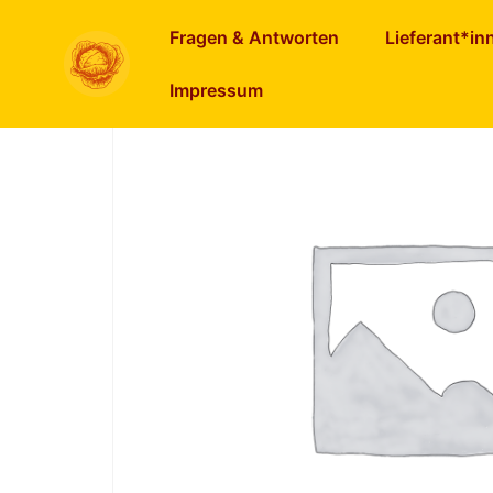
Start
/
Getreide, Mehl, Flocken usw.
/ Hanfpro
Fragen & Antworten
Lieferant*in
Impressum