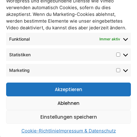
Wordpress und eingebundene Dienste wie Vimeo
verwenden automatisch Cookies, sofern du dies
akzeptierst. Wenn du Marketing-Cookies ablehnst,
werden bestimmte Elemente wie unser eingebettetes
Kraut mit Paprika
Roterübensalat in
Video deaktiviert, du kannst dies aber jederzeit ändern.
Scheiben
Funktional
Immer aktiv
Statistiken
Marketing
Akzeptieren
Ablehnen
Einstellungen speichern
Paradeismark
Walnuss-Mus ’natur sanft‘
Cookie-Richtlinie
Impressum & Datenschutz