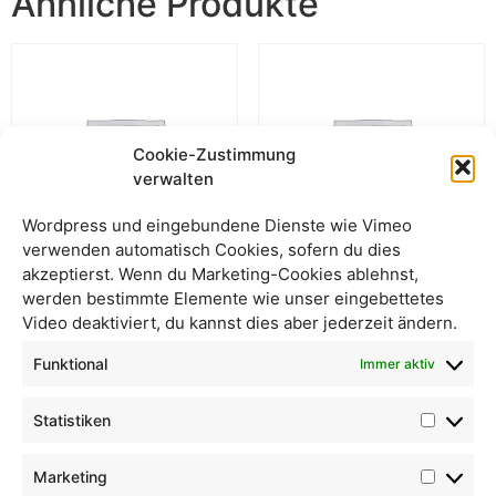
Ähnliche Produkte
Cookie-Zustimmung
verwalten
Wordpress und eingebundene Dienste wie Vimeo
verwenden automatisch Cookies, sofern du dies
akzeptierst. Wenn du Marketing-Cookies ablehnst,
werden bestimmte Elemente wie unser eingebettetes
Haferflocken lose
Hanfproteinpulver (50%
Video deaktiviert, du kannst dies aber jederzeit ändern.
Proteingehalt) 450 g
Funktional
Immer aktiv
Statistiken
Marketing