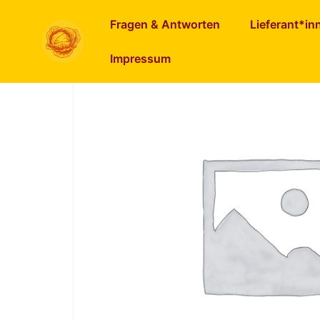
Start
/
Pikantes im Glas
/ Roterübensalat gera
Fragen & Antworten
Lieferant*in
Impressum