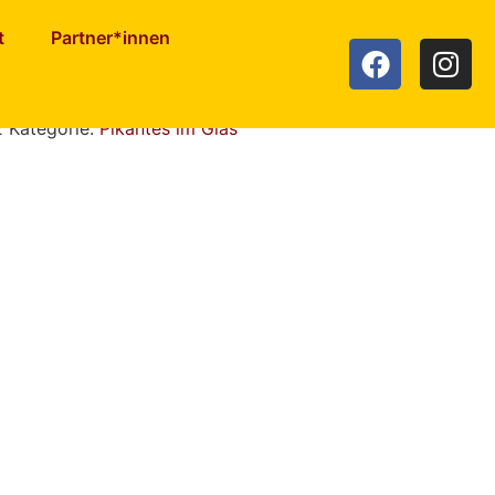
t
Partner*innen
salat geraspelt
2
Kategorie:
Pikantes im Glas