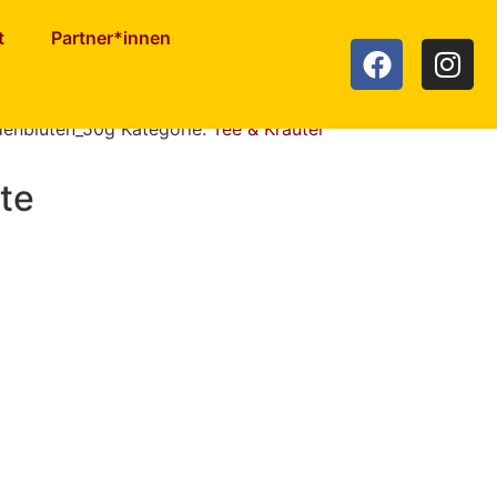
t
Partner*innen
ten
denblüten_50g
Kategorie:
Tee & Kräuter
te