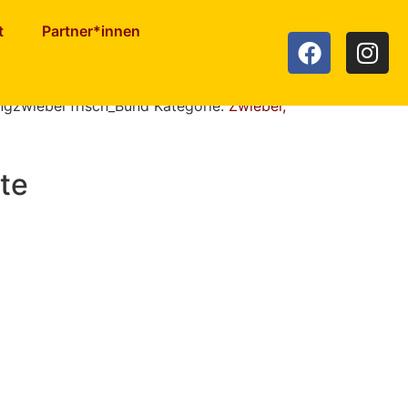
t
Partner*innen
l frisch
ngzwiebel frisch_Bund
Kategorie:
Zwiebel,
te