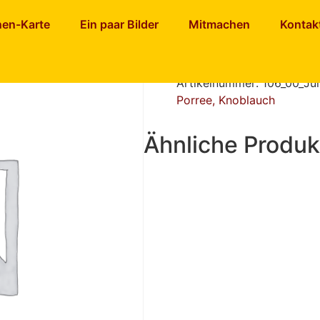
 Jungzwiebel frisch
nen-Karte
Ein paar Bilder
Mitmachen
Kontak
Jungzwiebe
Artikelnummer:
106_00_Ju
Porree, Knoblauch
Ähnliche Produk