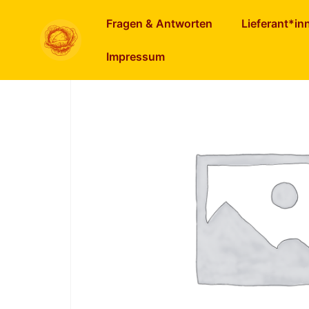
Start
/
Gemüse
/
Zwiebel, Porree, Knoblauch
/
Fragen & Antworten
Lieferant*in
Impressum