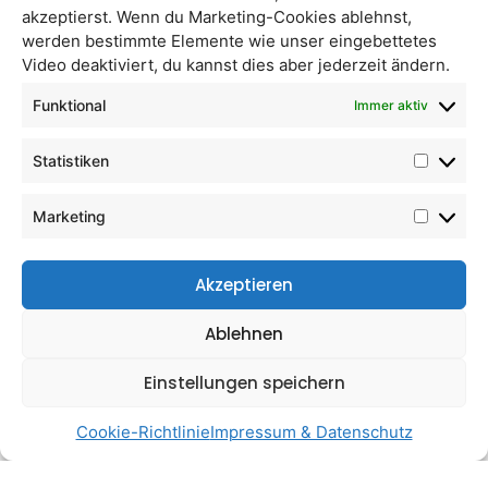
Glutenfreier Vollkornhafer* 99,75%, α-Amylase
akzeptierst. Wenn du Marketing-Cookies ablehnst,
werden bestimmte Elemente wie unser eingebettetes
Video deaktiviert, du kannst dies aber jederzeit ändern.
Ähnliche Produkte
Funktional
Immer aktiv
Statistiken
Marketing
Akzeptieren
Ablehnen
Qvark (veganer
Hafermilchpulver
Einstellungen speichern
Topfen/Quark)
Cookie-Richtlinie
Impressum & Datenschutz