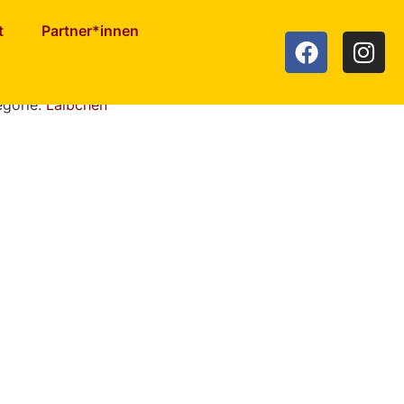
t
Partner*innen
ofu Laibchen
egorie:
Laibchen