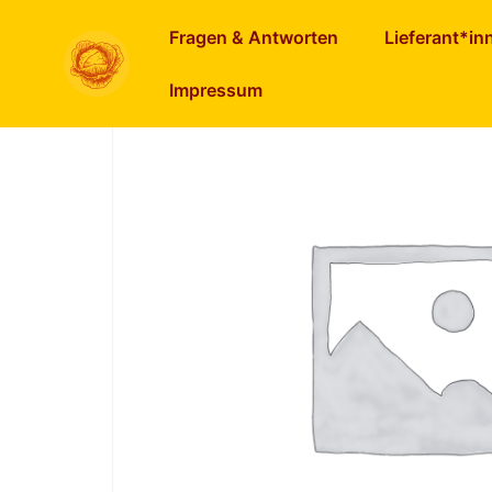
Start
/
Veg. Spezialitäten
/
Laibchen
/ Dinkel 
Fragen & Antworten
Lieferant*in
Impressum