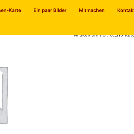
– Tofu Laibchen
nen-Karte
Ein paar Bilder
Mitmachen
Kontak
Dinkel – T
Artikelnummer:
67_115
Kat