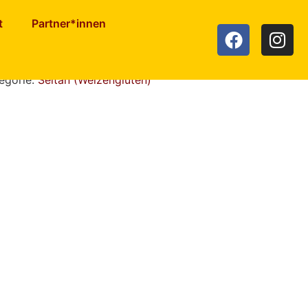
t
Partner*innen
tan
egorie:
Seitan (Weizengluten)