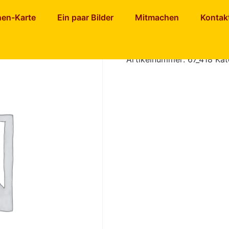
ten)
/ Dinkel Seitan
nen-Karte
Ein paar Bilder
Mitmachen
Kontak
Dinkel Sei
Artikelnummer:
67_418
Kat