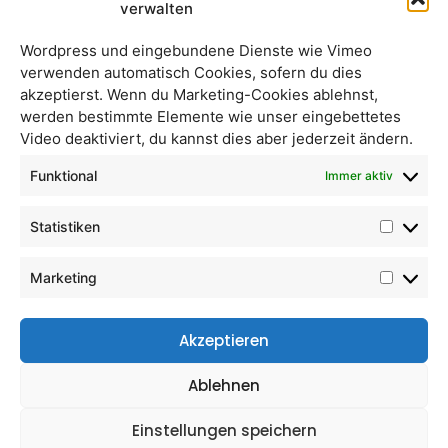
verwalten
Wordpress und eingebundene Dienste wie Vimeo
verwenden automatisch Cookies, sofern du dies
akzeptierst. Wenn du Marketing-Cookies ablehnst,
werden bestimmte Elemente wie unser eingebettetes
Dinkel VK-Mehl( (L)
Cremehonig 0,5 kg
Video deaktiviert, du kannst dies aber jederzeit ändern.
Funktional
Immer aktiv
Statistiken
Marketing
Akzeptieren
Ablehnen
Apfelsaft „Naturtrüb“
Akazienhonig 0,5 kg
Einstellungen speichern
(Kronprinz Rudolf)