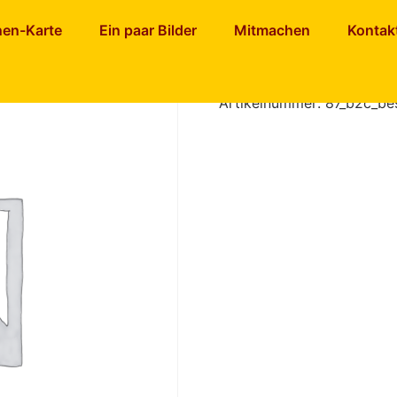
hen
nen-Karte
Ein paar Bilder
Mitmachen
Kontak
Best of fa
Artikelnummer:
87_b2c_be