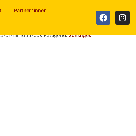
t
Partner*innen
irfood Box löschen
st-of-fairfood-box
Kategorie:
Sonstiges