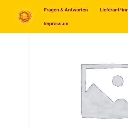
Start
/
Sonstiges
/ Best of fairfood Box lösc
Fragen & Antworten
Lieferant*in
Impressum