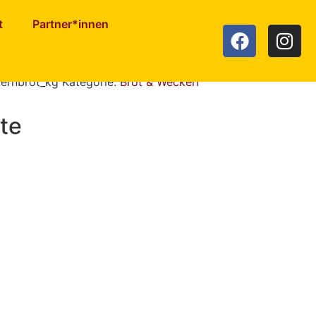
t
Partner*innen
t
uernbrot_kg
Kategorie:
Brot & Weckerl
te